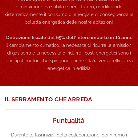
diminuiranno da subito e per il futuro, modificando
sistematicamente il consumo di energia e di conseguenza la
bolletta energetica delle nostre abitazioni.
Detrazione fiscale del 65% dell'intero importo in 10 anni.
Il cambiamento climatico, la necessità di ridurre le emissioni
di gas serra e la necessità di ridurre i costi energetici sono i
principali motori che spingono anche l'Italia verso l’efficienza
energetica in edilizia
IL SERRAMENTO CHE ARREDA
Puntualità.
Durante le fasi iniziali della collaborazione, definiremo i